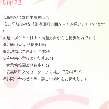
所在地
広島県安芸郡府中町青崎東
(安芸区船越や安芸郡海田町方面からもお通いいただけます
♪
堀越・柳ケ丘・桃山・鹿籠方面からも徒歩圏内です♪)
※JR向洋駅より徒歩15分
※東堀越バス停より徒歩3分
※府中南小学校より徒歩10分
※青葉幼稚園より徒歩11分
※安芸区民文化センターより徒歩17分(車5分)
※お問い合わせの際に詳しい場所をお伝えします。