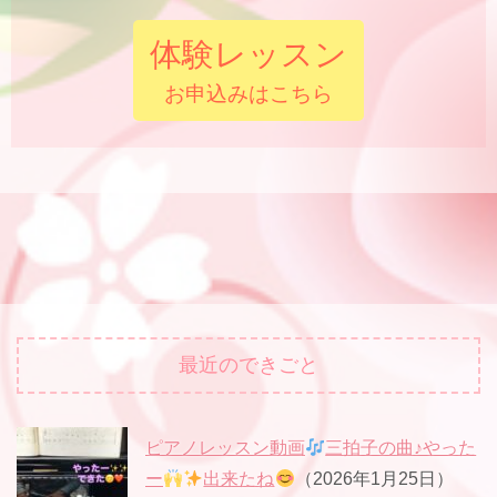
体験レッスン
お申込みはこちら
最近のできごと
ピアノレッスン動画
三拍子の曲♪やった
ー
出来たね
（2026年1月25日）