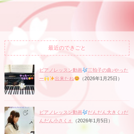
最近のできごと
ピアノレッスン動画
三拍子の曲♪やった
ー
出来たね
（2026年1月25日）
ピアノレッスン動画
だんだん大きく♪だ
んだん小さく♬
（2026年1月5日）