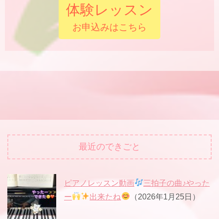
体験レッスン
お申込みはこちら
最近のできごと
ピアノレッスン動画
三拍子の曲♪やった
ー
出来たね
（2026年1月25日）