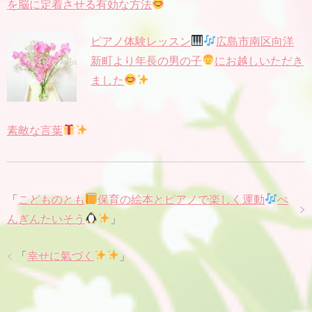
を脳に定着させる有効な方法
ピアノ体験レッスン
広島市南区向洋
新町より年長の男の子
にお越しいただき
ました
素敵な言葉
「
こどものとも
保育の絵本とピアノで楽しく運動
ぺ
んぎんたいそう
」
「
幸せに氣づく
」