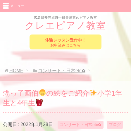
メニュー
広島県安芸郡府中町青崎東のピアノ教室
クレエピアノ教室
体験レッスン受付中！
お申込みはこちら
HOME
コンサート・日常etc✿
甥っ子画伯
の絵をご紹介
小学1年
生と4年生
公開日 :
2022年1月28日
コンサート・日常etc✿
ブログ