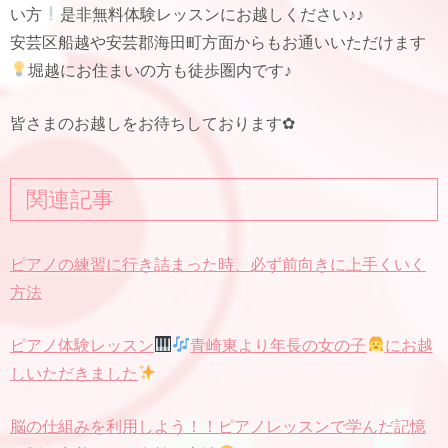
い方
是非無料体験レッスンにお越しください♪♪
安芸区船越や安芸郡海田町方面からもお通いいただけます
堀越にお住まいの方も徒歩圏内です♪
皆さまのお越しをお待ちしております✿
関連記事
ピアノの練習に行き詰まった時、必ず前向きに上手くいく
方法
ピアノ体験レッスン
青崎東より年長の女の子
にお越
しいただきました
脳の仕組みを利用しよう！！ピアノレッスンで学んだ記憶