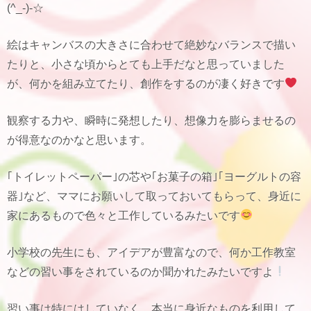
(^_-)-☆
絵はキャンバスの大きさに合わせて絶妙なバランスで描い
たりと、小さな頃からとても上手だなと思っていました
が、何かを組み立てたり、創作をするのが凄く好きです
観察する力や、瞬時に発想したり、想像力を膨らませるの
が得意なのかなと思います。
｢トイレットペーパー｣の芯や｢お菓子の箱｣｢ヨーグルトの容
器｣など、ママにお願いして取っておいてもらって、身近に
家にあるもので色々と工作しているみたいです
小学校の先生にも、アイデアが豊富なので、何か工作教室
などの習い事をされているのか聞かれたみたいですよ
習い事は特にはしていなく、本当に身近なものを利用して