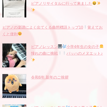
ピアノリサイタルに行って来ました
ピアノの楽譜によく出てくる曲想標語トップ10
覚えてお
くと便利
ピアノレッスン
小学4年生の女の子
憧れの曲に挑戦
バッハのメヌエット♪
令和6年 新年のご挨拶