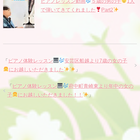
ピアノレッスン動画
５歳の男の子
1人
で弾いてきてくれました
Part2
「
ピアノ体験レッスン
安芸区船越より7歳の女の子
にお越しいただきました
」
「
ピアノ体験レッスン
府中町青崎東より年中の女の
子
にお越しいただきました！！
」