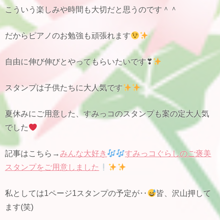
こういう楽しみや時間も大切だと思うのです＾＾
だからピアノのお勉強も頑張れます
自由に伸び伸びとやってもらいたいです❣
スタンプは子供たちに大人気です
夏休みにご用意した、すみっコのスタンプも案の定大人気
でした
記事はこちら→
みんな大好き
すみっコぐらしのご褒美
スタンプをご用意しました
私としては1ページ1スタンプの予定が‥
皆、沢山押して
ます(笑)