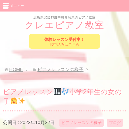
メニュー
広島県安芸郡府中町青崎東のピアノ教室
クレエピアノ教室
体験レッスン受付中！
お申込みはこちら
HOME
ピアノレッスンの様子
ピアノレッスン
小学2年生の女の
子
公開日 :
2022年10月22日
ピアノレッスンの様子
ブログ