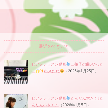
最近のできごと
ピアノレッスン動画
三拍子の曲♪やった
ー
出来たね
（2026年1月25日）
ピアノレッスン動画
だんだん大きく♪だ
んだん小さく♬
（2026年1月5日）