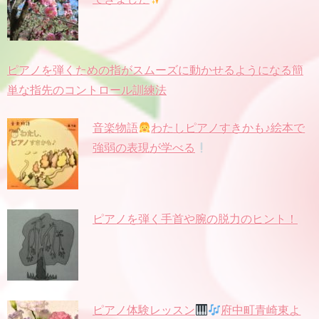
ピアノを弾くための指がスムーズに動かせるようになる簡
単な指先のコントロール訓練法
音楽物語
わたしピアノすきかも♪絵本で
強弱の表現が学べる
ピアノを弾く手首や腕の脱力のヒント！
ピアノ体験レッスン
府中町青崎東よ