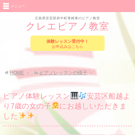
メニュー
広島県安芸郡府中町青崎東のピアノ教室
クレエピアノ教室
体験レッスン受付中！
お申込みはこちら
HOME
ピアノレッスンの様子
ピアノ体験レッスン
安芸区船越よ
り7歳の女の子
にお越しいただきま
した