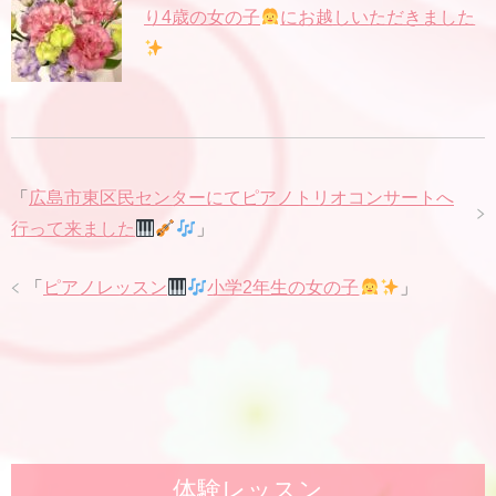
り4歳の女の子
にお越しいただきました
「
広島市東区民センターにてピアノトリオコンサートへ
行って来ました
」
「
ピアノレッスン
小学2年生の女の子
」
体験レッスン