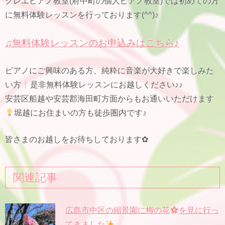
クレエピアノ教室(府中町の個人ピアノ教室)では初めての方
に無料体験レッスンを行っております(^^)♪
♫無料体験レッスンのお申込みはこちら♪
ピアノにご興味のある方、純粋に音楽が大好きで楽しみた
い方
是非無料体験レッスンにお越しください♪♪
安芸区船越や安芸郡海田町方面からもお通いいただけます
堀越にお住まいの方も徒歩圏内です♪
皆さまのお越しをお待ちしております✿
関連記事
広島市中区の縮景園に梅の花
を見に行っ
てきました