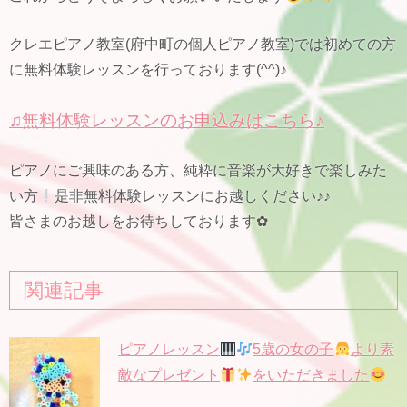
クレエピアノ教室(府中町の個人ピアノ教室)では初めての方
に無料体験レッスンを行っております(^^)♪
♫無料体験レッスンのお申込みはこちら♪
ピアノにご興味のある方、純粋に音楽が大好きで楽しみた
い方
是非無料体験レッスンにお越しください♪♪
皆さまのお越しをお待ちしております✿
関連記事
ピアノレッスン
5歳の女の子
より素
敵なプレゼント
をいただきました