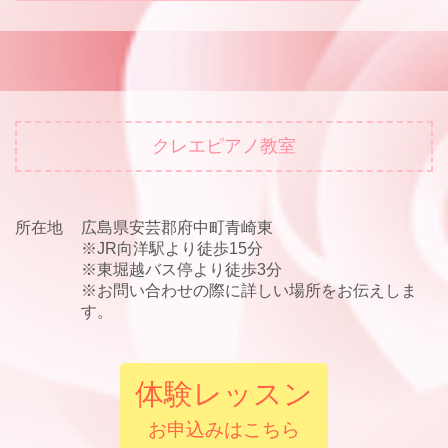
クレエピアノ教室
所在地
広島県安芸郡府中町青崎東
※JR向洋駅より徒歩15分
※東堀越バス停より徒歩3分
※お問い合わせの際に詳しい場所をお伝えしま
す。
体験レッスン
お申込みはこちら