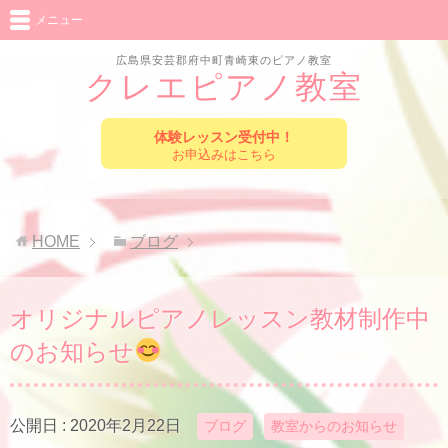
メニュー
広島県安芸郡府中町青崎東のピアノ教室
クレエピアノ教室
体験レッスン受付中！
お申込みはこちら
HOME
ブログ
オリジナルピアノレッスン教材制作中
のお知らせ
公開日 :
2020年2月22日
ブログ
教室からのお知らせ