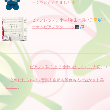
ージをいただきました
ピアノレッスン小学1年生の男の子
バ
ーナムピアノテクニック
「
ピアノを弾く上で指使いはこんなに大切
」
「
心奪われるもの～音楽も自然も景色も人の温かさも美
しい～
」