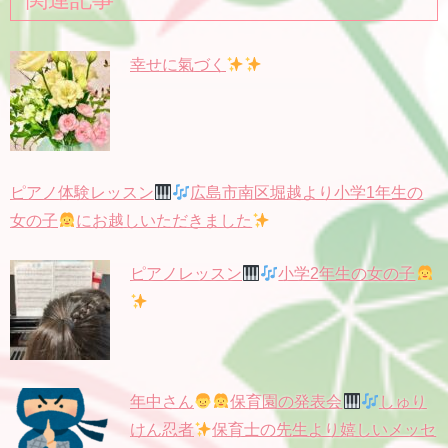
幸せに氣づく
ピアノ体験レッスン
広島市南区堀越より小学1年生の
女の子
にお越しいただきました
ピアノレッスン
小学2年生の女の子
年中さん
保育園の発表会
しゅり
けん忍者
保育士の先生より嬉しいメッセ