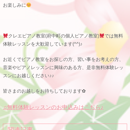
お楽しみに
クレエピアノ教室(府中町の個人ピアノ教室)
では無料
体験レッスンを大歓迎しています(^^)♪
お近くでピアノ教室をお探しの方、習い事をお考えの方、
音楽やピアノレッスンに興味のある方、是非無料体験レッ
スンにお越しください♪♪
皆さまのお越しをお待ちしております✿
♫無料体験レッスンのお申込みはこちら♪
関連記事