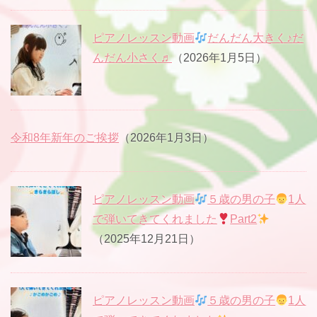
ピアノレッスン動画
だんだん大きく♪だ
んだん小さく♬
（2026年1月5日）
令和8年新年のご挨拶
（2026年1月3日）
ピアノレッスン動画
５歳の男の子
1人
で弾いてきてくれました
Part2
（2025年12月21日）
ピアノレッスン動画
５歳の男の子
1人