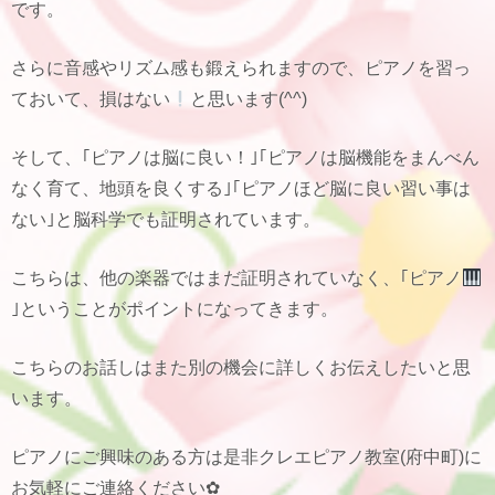
です。
さらに音感やリズム感も鍛えられますので、ピアノを習っ
ておいて、損はない
と思います(^^)
そして、｢ピアノは脳に良い！｣｢ピアノは脳機能をまんべん
なく育て、地頭を良くする｣｢ピアノほど脳に良い習い事は
ない｣と脳科学でも証明されています。
こちらは、他の楽器ではまだ証明されていなく、｢ピアノ
｣ということがポイントになってきます。
こちらのお話しはまた別の機会に詳しくお伝えしたいと思
います。
ピアノにご興味のある方は是非クレエピアノ教室(府中町)に
お気軽にご連絡ください✿