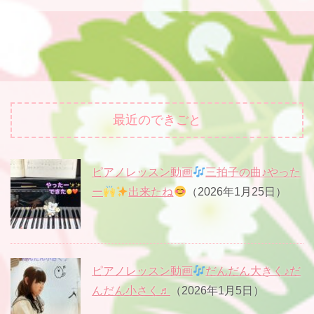
最近のできごと
ピアノレッスン動画
三拍子の曲♪やった
ー
出来たね
（2026年1月25日）
ピアノレッスン動画
だんだん大きく♪だ
んだん小さく♬
（2026年1月5日）