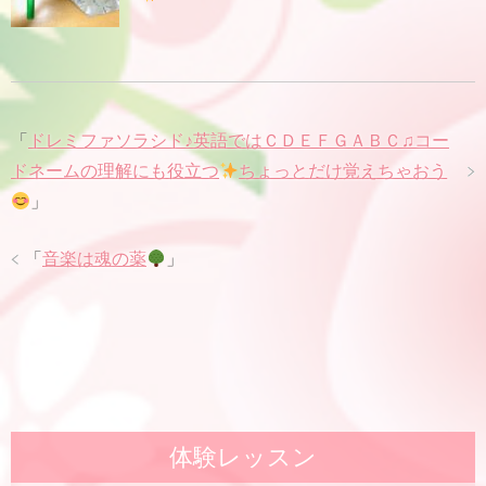
「
ドレミファソラシド♪英語ではＣＤＥＦＧＡＢＣ♫コー
ドネームの理解にも役立つ
ちょっとだけ覚えちゃおう
」
「
音楽は魂の薬
」
体験レッスン