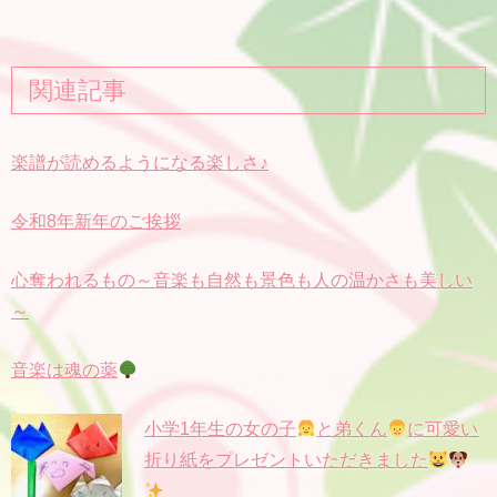
関連記事
楽譜が読めるようになる楽しさ♪
令和8年新年のご挨拶
心奪われるもの～音楽も自然も景色も人の温かさも美しい
～
音楽は魂の薬
小学1年生の女の子
と弟くん
に可愛い
折り紙をプレゼントいただきました