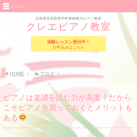
メニュー
広島県安芸郡府中町青崎東のピアノ教室
クレエピアノ教室
体験レッスン受付中！
お申込みはこちら
HOME
ブログ
ピアノは楽譜を読む力が高度
だから
こそピアノを習っておくとメリットも
ある