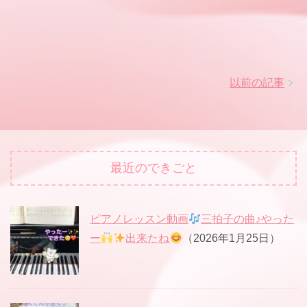
以前の記事
最近のできごと
ピアノレッスン動画
三拍子の曲♪やった
ー
出来たね
（2026年1月25日）