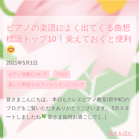
ピアノの楽譜によく出てくる曲想
標語トップ10
覚えておくと便利
2021年5月1日
ピアノ演奏について
ブログ
楽しく学ぼう♪ピアノレッスンについて
皆さまこんにちは。 本日もクレエピアノ教室(府中町)の
ブログをご覧いただきありがとうございます。 5月スタ
ートしましたね
皆さま如何お過ごしで […]
続きを読む