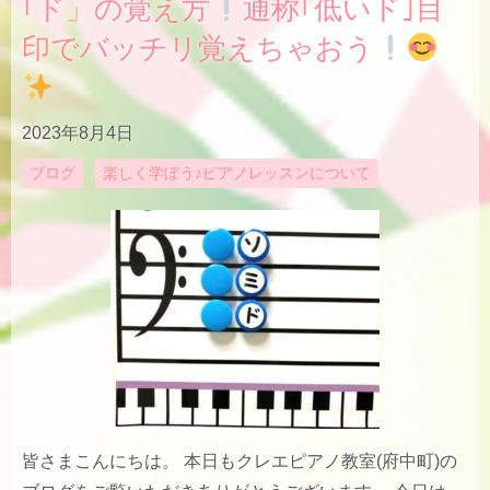
｢ド」の覚え方
通称｢低いド｣目
印でバッチリ覚えちゃおう
2023年8月4日
ブログ
楽しく学ぼう♪ピアノレッスンについて
皆さまこんにちは。 本日もクレエピアノ教室(府中町)の