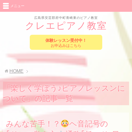
メニュー
広島県安芸郡府中町青崎東のピアノ教室
クレエピアノ教室
体験レッスン受付中！
お申込みはこちら
HOME
「楽しく学ぼう♪ピアノレッスンに
ついて」の記事一覧
みんな苦手！？
ヘ音記号の