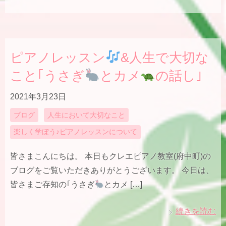
ピアノレッスン
&人生で大切な
こと｢うさぎ
とカメ
の話し｣
2021年3月23日
ブログ
人生において大切なこと
楽しく学ぼう♪ピアノレッスンについて
皆さまこんにちは。 本日もクレエピアノ教室(府中町)の
ブログをご覧いただきありがとうございます。 今日は、
皆さまご存知の｢うさぎ
とカメ […]
続きを読む